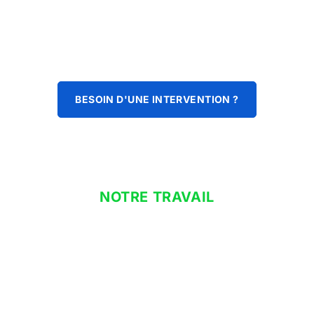
BESOIN D'UNE INTERVENTION ?
NOTRE TRAVAIL
ballon thermodynamique à
domicile
Que vous cherchiez un système de climatisation réversible,
notre mission est de vous fournir des équipements
performants qui contribuent à l’efficacité énergétique et au