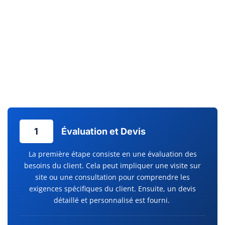
confort de votre entreprise. Pour assurer la pérennité et le
bon fonctionnement de vos installations, un service
d’maintenance préventive est indispensable. Chez Clim
Services, l’entretien pompe à chaleur est effectué avec la plus
grande attention, évitant ainsi les pannes inattendues et
prolongeant la durée de vie de votre équipement. Un confort
durable commence par un service après-vente réactif et des
dépannages efficaces.
1
Évaluation et Devis
La première étape consiste en une évaluation des
besoins du client. Cela peut impliquer une visite sur
site ou une consultation pour comprendre les
exigences spécifiques du client. Ensuite, un devis
détaillé et personnalisé est fourni.