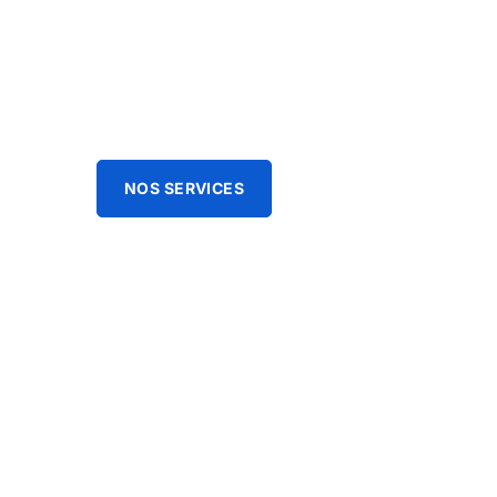
CLIM SER
ballon thermodynamique
NOS SERVICES
FAITES UN DEVIS GRA