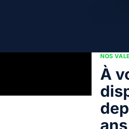
NOS VAL
À v
dis
dep
ans