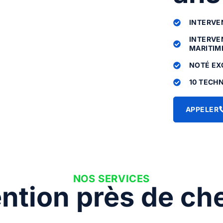
INTERVEN
INTERVE
MARITIME
NOTÉ EX
10 TECHN
APPELER
NOS SERVICES
ention près de ch