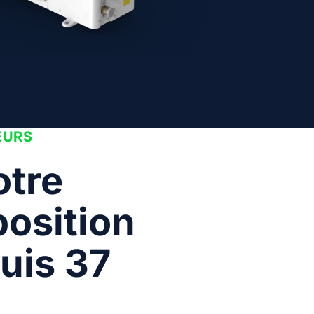
EURS
otre
position
uis 37