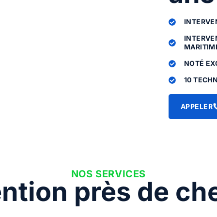
INTERVEN
INTERVE
MARITIME
NOTÉ EX
10 TECHN
APPELER
NOS SERVICES
ention près de ch