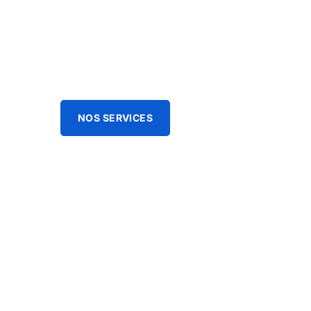
CLIM SER
clim à Fayence
NOS SERVICES
FAITES UN DEVIS GRA