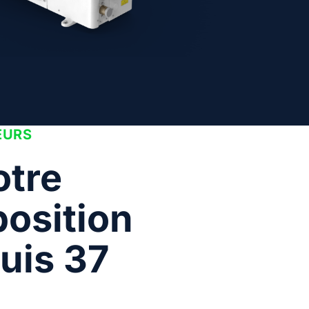
EURS
otre
position
uis 37