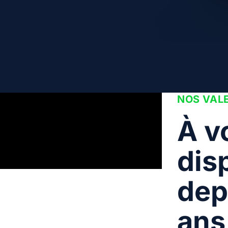
NOS VAL
À v
dis
dep
ans