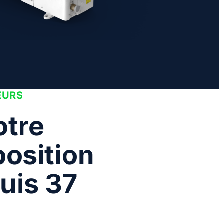
EURS
otre
position
uis 37