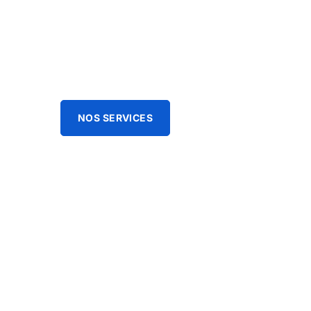
CLIM SER
climatisation réversible 
NOS SERVICES
FAITES UN DEVIS GRA