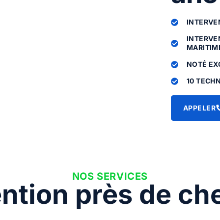
INTERVEN
INTERVE
MARITIME
NOTÉ EX
10 TECHN
APPELER
NOS SERVICES
ention près de ch