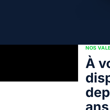
NOS VAL
À v
dis
dep
ans