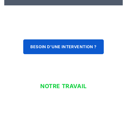
BESOIN D'UNE INTERVENTION ?
NOTRE TRAVAIL
pompe à chaleur à domicile
Que vous cherchiez un ballon thermodynamique pour votre
eau chaude sanitaire, notre engagement est de vous fournir
des équipements performants qui contribuent à l’efficacité
énergétique et au confort de votre domicile. Pour assurer la