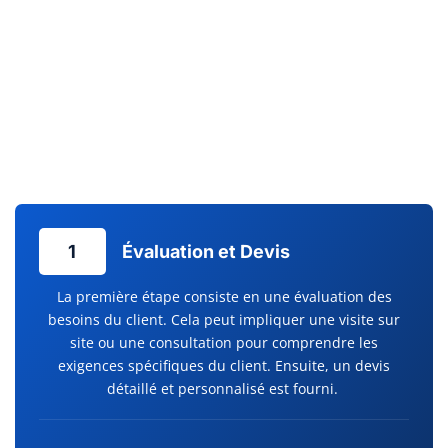
pérennité et le bon fonctionnement de vos installations, un
service d’maintenance préventive est
crucial. Chez Clim
Services, l’entretien pompe à chaleur est effectué avec la plus
grande attention, évitant ainsi les pannes inattendues et
prolongeant la durée de vie de votre équipement. Une
tranquillité d’esprit continue commence par un service après-
vente réactif et des dépannages efficaces.
1
Évaluation et Devis
La première étape consiste en une évaluation des
besoins du client. Cela peut impliquer une visite sur
site ou une consultation pour comprendre les
exigences spécifiques du client. Ensuite, un devis
détaillé et personnalisé est fourni.