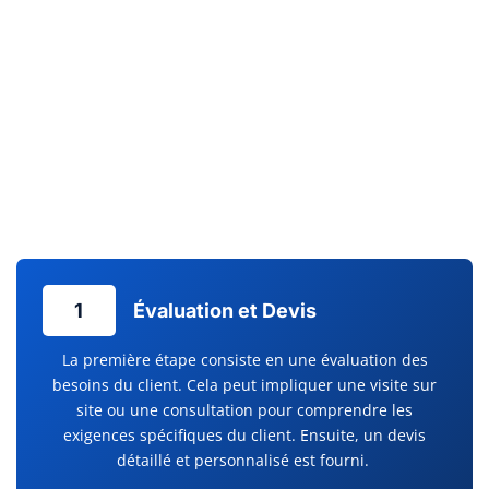
énergétiques qui contribuent à l’efficacité énergétique et au
confort de votre
habitation. Pour assurer la pérennité et le
bon fonctionnement de vos installations, un service
d’maintenance préventive est indispensable. Chez Clim
Services, l’entretien pompe à chaleur est effectué avec la plus
grande attention, évitant ainsi les pannes inattendues et
prolongeant la durée de vie de votre équipement. La sérénité
à long terme commence par un service après-vente réactif et
des dépannages efficaces.
1
Évaluation et Devis
La première étape consiste en une évaluation des
besoins du client. Cela peut impliquer une visite sur
site ou une consultation pour comprendre les
exigences spécifiques du client. Ensuite, un devis
détaillé et personnalisé est fourni.