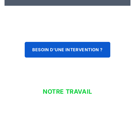
BESOIN D'UNE INTERVENTION ?
NOTRE TRAVAIL
climatisation réversible à
domicile
Que vous cherchiez un système de climatisation réversible,
notre mission est de vous fournir des installations éco-