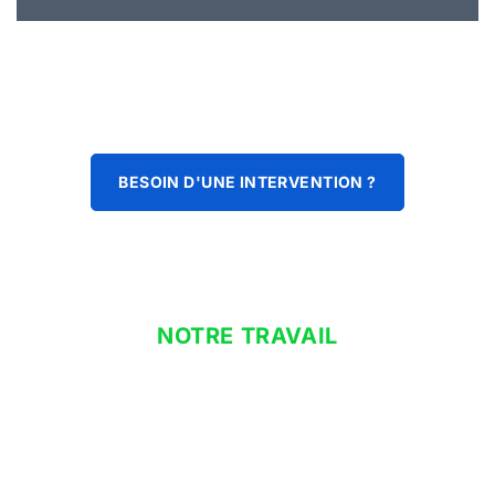
BESOIN D'UNE INTERVENTION ?
NOTRE TRAVAIL
climatisation à domicile
Que vous cherchiez un dispositif de pompe à chaleur, notre
mission est de vous fournir des installations éco-énergétiques
qui contribuent à l’efficacité énergétique et au confort de
votre entreprise. Pour assurer la pérennité et le bon