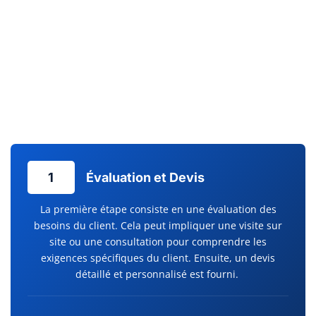
fonctionnement de vos installations, un service
d’maintenance préventive est indispensable. Chez Clim
Services, l’entretien climatisation est effectué avec la plus
grande attention, évitant ainsi les pannes inattendues et
prolongeant la durée de vie de votre équipement. Un confort
durable commence par un service après-vente réactif et des
dépannages efficaces.
1
Évaluation et Devis
La première étape consiste en une évaluation des
besoins du client. Cela peut impliquer une visite sur
site ou une consultation pour comprendre les
exigences spécifiques du client. Ensuite, un devis
détaillé et personnalisé est fourni.