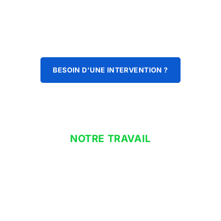
BESOIN D'UNE INTERVENTION ?
NOTRE TRAVAIL
clim à domicile
Que vous cherchiez un système de climatisation réversible,
notre engagement est de vous fournir des équipements
performants qui contribuent à l’efficacité énergétique et au
confort de votre
habitation. Pour assurer la pérennité et le
bon fonctionnement de vos installations, un service