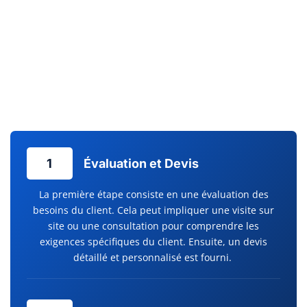
fonctionnement de vos installations, un service d’entretien
régulier est
crucial. Chez Clim Services, l’entretien
climatisation est effectué avec la plus grande attention,
évitant ainsi les pannes inattendues et prolongeant la durée
de vie de votre équipement. Un confort durable commence
par un service après-vente réactif et des dépannages
efficaces.
1
Évaluation et Devis
La première étape consiste en une évaluation des
besoins du client. Cela peut impliquer une visite sur
site ou une consultation pour comprendre les
exigences spécifiques du client. Ensuite, un devis
détaillé et personnalisé est fourni.