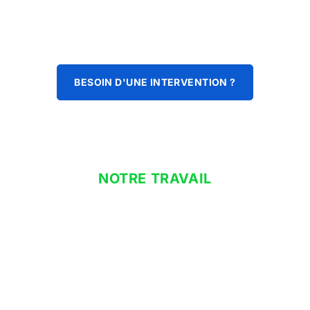
BESOIN D'UNE INTERVENTION ?
NOTRE TRAVAIL
installation climatisation à
domicile
Que vous cherchiez un dispositif de pompe à chaleur, notre
objectif principal est de vous fournir des installations éco-
énergétiques qui contribuent à l’efficacité énergétique et au
confort de votre domicile. Pour assurer la pérennité et le bon