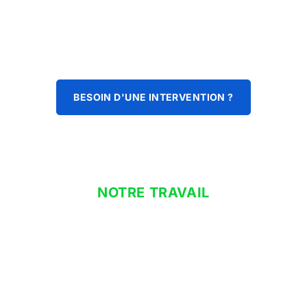
BESOIN D'UNE INTERVENTION ?
NOTRE TRAVAIL
installation climatisation à
domicile
Que vous cherchiez un ballon thermodynamique pour votre
eau chaude sanitaire, notre objectif principal est de vous
fournir des installations éco-énergétiques qui contribuent à