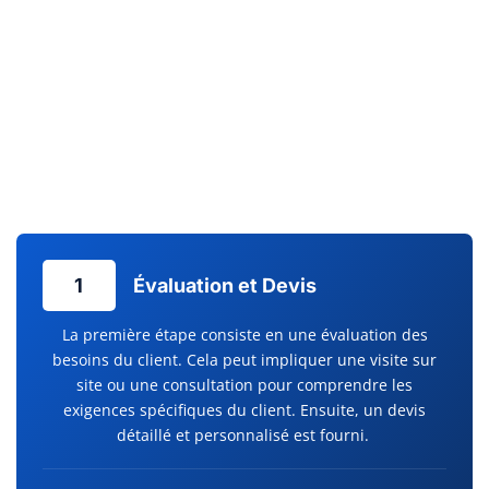
l’efficacité énergétique et au confort de votre
habitation. Pour
assurer la pérennité et le bon fonctionnement de vos
installations, un service d’entretien régulier est
crucial. Chez
Clim Services, l’entretien climatisation est effectué avec la
plus grande attention, évitant ainsi les pannes inattendues et
prolongeant la durée de vie de votre équipement. Un confort
durable commence par un service après-vente réactif et des
dépannages efficaces.
1
Évaluation et Devis
La première étape consiste en une évaluation des
besoins du client. Cela peut impliquer une visite sur
site ou une consultation pour comprendre les
exigences spécifiques du client. Ensuite, un devis
détaillé et personnalisé est fourni.