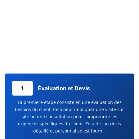
équipements performants qui contribuent à l’efficacité
énergétique et au confort de votre entreprise. Pour assurer la
pérennité et le bon fonctionnement de vos installations, un
service d’maintenance préventive est
crucial. Chez Clim
Services, l’entretien pompe à chaleur est effectué avec la plus
grande attention, évitant ainsi les pannes inattendues et
prolongeant la durée de vie de votre équipement. La sérénité
à long terme commence par un service après-vente réactif et
des dépannages efficaces.
1
Évaluation et Devis
La première étape consiste en une évaluation des
besoins du client. Cela peut impliquer une visite sur
site ou une consultation pour comprendre les
exigences spécifiques du client. Ensuite, un devis
détaillé et personnalisé est fourni.