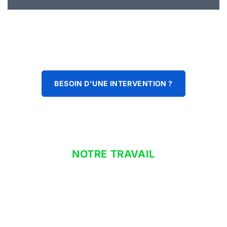
BESOIN D'UNE INTERVENTION ?
NOTRE TRAVAIL
eau chaude sanitaire à
domicile
Que vous cherchiez un ballon thermodynamique pour votre
eau chaude sanitaire, notre mission est de vous fournir des