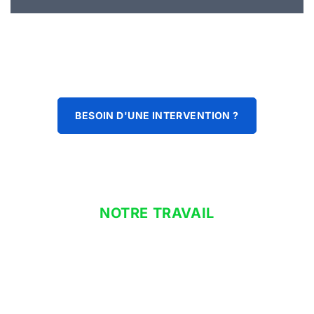
BESOIN D'UNE INTERVENTION ?
NOTRE TRAVAIL
clim à domicile
Que vous cherchiez un système de climatisation réversible,
notre objectif principal est de vous fournir des équipements
performants qui contribuent à l’efficacité énergétique et au
confort de votre entreprise. Pour assurer la pérennité et le