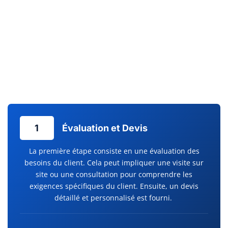
bon fonctionnement de vos installations, un service
d’maintenance préventive est essentiel. Chez Clim Services,
l’entretien pompe à chaleur est effectué avec la plus grande
attention, évitant ainsi les pannes inattendues et prolongeant
la durée de vie de votre équipement. Un confort durable
commence par un service après-vente réactif et des
dépannages efficaces.
1
Évaluation et Devis
La première étape consiste en une évaluation des
besoins du client. Cela peut impliquer une visite sur
site ou une consultation pour comprendre les
exigences spécifiques du client. Ensuite, un devis
détaillé et personnalisé est fourni.