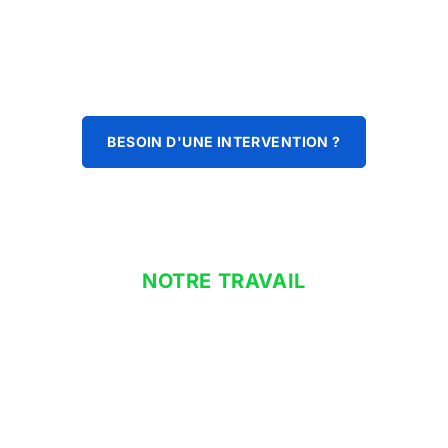
BESOIN D'UNE INTERVENTION ?
NOTRE TRAVAIL
dépannage climatisation à
domicile
Que vous cherchiez un ballon thermodynamique pour votre
eau chaude sanitaire, notre objectif principal est de vous
fournir des équipements performants qui contribuent à