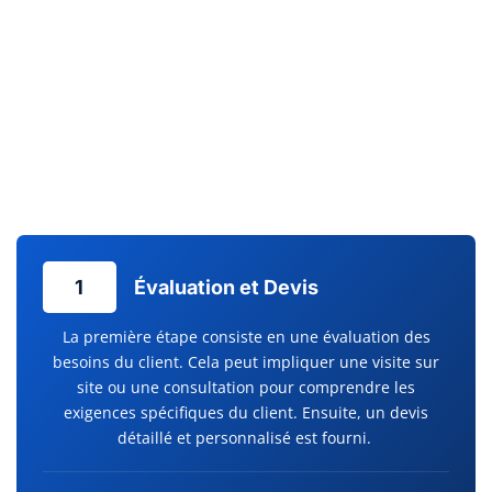
l’efficacité énergétique et au confort de votre entreprise. Pour
assurer la pérennité et le bon fonctionnement de vos
installations, un service d’entretien régulier est
crucial. Chez
Clim Services, l’entretien pompe à chaleur est effectué avec la
plus grande attention, évitant ainsi les pannes inattendues et
prolongeant la durée de vie de votre équipement. La sérénité
à long terme commence par un service après-vente réactif et
des dépannages efficaces.
1
Évaluation et Devis
La première étape consiste en une évaluation des
besoins du client. Cela peut impliquer une visite sur
site ou une consultation pour comprendre les
exigences spécifiques du client. Ensuite, un devis
détaillé et personnalisé est fourni.